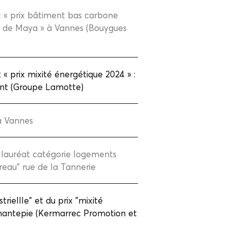
 « prix bâtiment bas carbone
ns de Maya » à Vannes (Bouygues
« prix mixité énergétique 2024 » :
ient (Groupe Lamotte)
à Vannes
, lauréat catégorie logements
reau" rue de la Tannerie
triellle" et du prix "mixité
hantepie (Kermarrec Promotion et