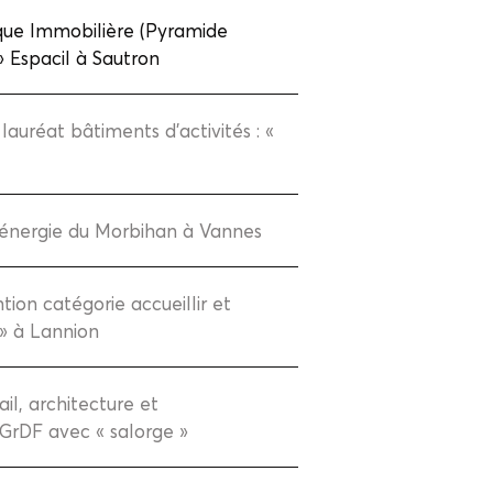
tique Immobilière (Pyramide
» Espacil à Sautron
lauréat bâtiments d'activités : «
l’énergie du Morbihan à Vannes
ion catégorie accueillir et
 » à Lannion
il, architecture et
 GrDF avec « salorge »