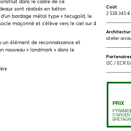
onstruit dans le cadre de ce
Coût
deaux sont réalisés en béton
2 538 345 €
é d’un bardage métal type « tecugold, le
socle maçonné et s’élève vers le ciel sur 4
Architectur
atelier arca
u un élément de reconnaissance et
, un nouveau « landmark » dans le
Partenaire
I2C / ECR E
ière