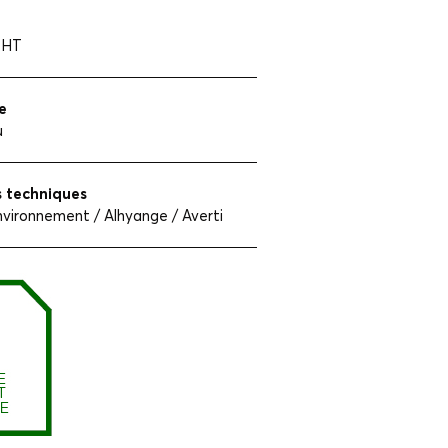
 HT
e
u
s techniques
nvironnement / Alhyange / Averti